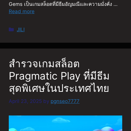
Gems เป็นเกมสล็อตที่มีธีมอัญมณีและความมั่งคั่ง …
Read more
Categories
JILI
สำรวจเกมสล็อต
Pragmatic Play ที่มีธีม
สุดพิเศษในประเทศไทย
April 23, 2025
by
pgnseo7777