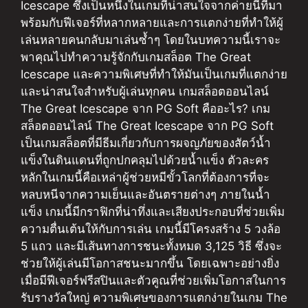
Icescape ซึ่งเป็นหนึ่งในเกมที่น่าสนใจจากค่ายนี้ที่มา
พร้อมกับฟีเจอร์ที่หลากหลายและการแตกง่ายที่ทำให้ผู้
เล่นหลายคนกลับมาเล่นซ้ำๆ โดยในบทความนี้เราจะ
พาคุณไปทำความรู้จักกับเกมสล็อต The Great
Icescape และความพิเศษที่ทำให้มันเป็นเกมที่แตกง่าย
และน่าสนใจสำหรับผู้เล่นทุกคน เกมสล็อตออนไลน์
The Great Icescape จาก PG Soft คืออะไร? เกม
สล็อตออนไลน์ The Great Icescape จาก PG Soft
เป็นเกมสล็อตที่มีธีมเกี่ยวกับการผจญภัยของสัตว์น้ำ
แข็งในดินแดนที่ถูกปกคลุมไปด้วยน้ำแข็ง ตัวละคร
หลักในเกมนี้คือเหล่าผู้ช่วยหมีขั้วโลกที่ต้องการที่จะ
หลบหนีจากความเย็นและอันตรายต่างๆ ภายในน้ำ
แข็ง เกมนี้มีกราฟิกที่น่าทึ่งและเสียงประกอบที่ช่วยเพิ่ม
ความตื่นเต้นให้กับการเล่น เกมนี้มีโครงสร้าง 5 วงล้อ
5 แถว และมีเส้นทางการชนะทั้งหมด 3,125 วิธี ซึ่งจะ
ช่วยให้ผู้เล่นมีโอกาสชนะมากขึ้น โดยเฉพาะอย่างยิ่ง
เมื่อมีฟีเจอร์ฟรีสปินและตัวคูณที่ช่วยเพิ่มโอกาสในการ
รับรางวัลใหญ่ ความพิเศษของการแตกง่ายในเกม The