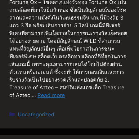
Fortune Ox – โชคลาภแห่งวัวทอง Fortune Ox เป็น
เกมสล็อตที่มาในธีมวัวทอง ซึ่งเป็นสัญลักษณ์ของโชค
ลาภและความมั่งคั่งในวัฒนธรรมจีน เกมนี้มีวงล้อ 3
แถว 3 รีล พร้อมเส้นการจ่าย 5 ไลน์ เกมนี้มีฟีเจอร์
พิเศษที่สามารถเพิ่มโอกาสในการชนะรางวัลแจ็คพอต
ได้อย่างง่ายดาย โดยมีสัญลักษณ์ WILD ที่สามารถ
แทนที่สัญลักษณ์อื่นๆ เพื่อเพิ่มโอกาสในการชนะ
ฟีเจอร์พิเศษ สล็อตเว็บตรงคือทางเลือกที่ดีที่สุดในการ
เล่นเกมนี้ เพราะคุณสามารถเล่นได้โดยไม่ต้องผ่าน
ตัวแทนหรือเอเย่นต์ ซึ่งจะทำให้การถอนเงินและการ
รับรางวัลเป็นไปอย่างรวดเร็วและปลอดภัย 2.
Treasure of Aztec – สมบัติแห่งแอซเท็ก Treasure
of Aztec …
Read more
Categories
Uncategorized