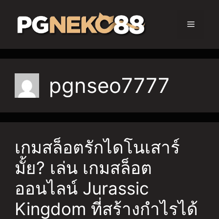
Skip
to
Menu
content
pgnseo7777
เกมสล็อตรักไดโนเสาร์
มั้ย? เล่น เกมสล็อต
ออนไลน์ Jurassic
Kingdom ที่สร้างกำไรได้