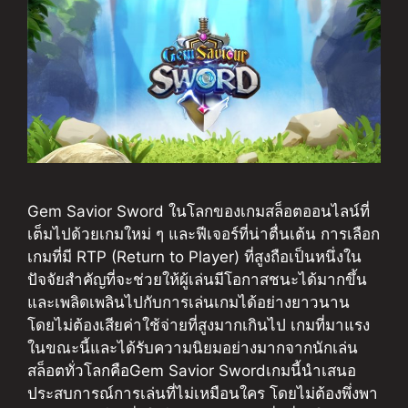
Gem Savior Sword ในโลกของเกมสล็อตออนไลน์ที่
เต็มไปด้วยเกมใหม่ ๆ และฟีเจอร์ที่น่าตื่นเต้น การเลือก
เกมที่มี RTP (Return to Player) ที่สูงถือเป็นหนึ่งใน
ปัจจัยสำคัญที่จะช่วยให้ผู้เล่นมีโอกาสชนะได้มากขึ้น
และเพลิดเพลินไปกับการเล่นเกมได้อย่างยาวนาน
โดยไม่ต้องเสียค่าใช้จ่ายที่สูงมากเกินไป เกมที่มาแรง
ในขณะนี้และได้รับความนิยมอย่างมากจากนักเล่น
สล็อตทั่วโลกคือGem Savior Swordเกมนี้นำเสนอ
ประสบการณ์การเล่นที่ไม่เหมือนใคร โดยไม่ต้องพึ่งพา