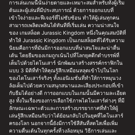
การเล่นเกมนี้นั้นง่ายดายและเหมาะสมสำหรับทั้งผู้เริ่ม
ต้นและผู้เล่นที่มีประสบการณ์ ด้วยการออกแบบที่
เข้าใจง่ายและฟีเจอร์ที่ไม่ซับซ้อน ทำให้ผู้เล่นทุกคน
สามารถเพลิดเพลินได้ทันทีที่เริ่มเล่น ความน่าสนใจ
ของ เกมสล็อต Jurassic Kingdom หนึ่งในคุณสมบัติที่
ทำให้ Jurassic Kingdom เป็นเกมสล็อตที่ได้รับความ
นิยมคือการที่มันมีการออกแบบที่น่าสนใจและน่าตื่น
เต้น โดยธีมของเกมถูกเน้นไปที่โลกยุคดึกดำบรรพ์ที่
เต็มไปด้วยไดโนเสาร์ นักพัฒนาสร้างสรรค์กราฟิกใน
แบบ 3 มิติที่ทำให้คุณรู้สึกเหมือนหลุดเข้าไปในโลก
ของไดโนเสาร์จริงๆ ทั้งแอนิเมชั่นที่ทำให้การหมุนวง
ล้อเต็มไปด้วยความสนุกสนานและเสียงประกอบที่เข้า
กับธีมได้อย่างดี การออกแบบในเกมนั้นมีความละเอียด
สูง ทั้งในเรื่องของการเลือกใช้ภาพไดโนเสาร์ต่างๆ ที่มี
ลักษณะเฉพาะตัวและการสร้างบรรยากาศที่ทำให้ผู้
เล่นรู้สึกเหมือนกับว่าได้ย้อนกลับไปในยุคที่ไดโนเสาร์
ครองโลก นอกจากนี้ยังมีการใช้สีสันที่สดใสเพื่อเพิ่ม
ความตื่นเต้นในทุกครั้งที่วงล้อหมุน วิธีการเล่นและ