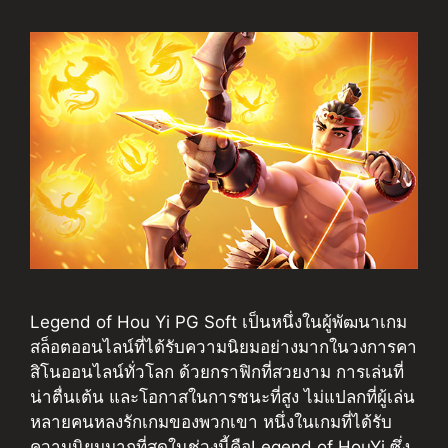
Legend of Hou Yi PG Soft เป็นหนึ่งในผู้พัฒนาเกม
สล็อตออนไลน์ที่ได้รับความนิยมอย่างมากในวงการคา
สิโนออนไลน์ทั่วโลก ด้วยกราฟิกที่สวยงาม การเล่นที่
น่าตื่นเต้น และโอกาสในการชนะที่สูง ไม่แปลกที่ผู้เล่น
หลายคนหลงรักเกมของพวกเขา หนึ่งในเกมที่ได้รับ
ความนิยมมากที่สุดในช่วงนี้คือLegend of HouYi ซึ่ง