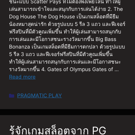
ชนะแบบ Scatter Pays ที่ไม่ต้องพึ่งเพย์ไลน์ ทำให้ผู้
เล่นสามารถเข้าใจและสนุกกับการเล่นได้ง่าย​ 2. The
Dog House The Dog House เป็นเกมสล็อตที่มีธีม
น้องหมาสุดน่ารัก ด้วยรูปแบบ 5 รีล 3 แถว และฟีเจอร์
ฟรีสปินที่มีตัวคูณเพิ่มขึ้น ทำให้ผู้เล่นสามารถสนุกกับ
การเล่นและมีโอกาสชนะรางวัลมากขึ้น​ Big Bass
Bonanza เป็นเกมสล็อตที่มีธีมการตกปลา ด้วยรูปแบบ
5 รีล 3 แถว และฟีเจอร์ฟรีสปินที่มีตัวคูณเพิ่มขึ้น
ทำให้ผู้เล่นสามารถสนุกกับการเล่นและมีโอกาสชนะ
รางวัลมากขึ้น​ 4. Gates of Olympus Gates of …
Read more
Categories
PRAGMATIC PLAY
รู้จักเกมสล็อตจาก PG