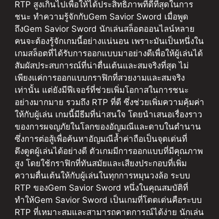
RTP สูงเกินไปเพื่อให้ได้ประสิทธิภาพที่ดีที่สุดในการ
ชนะ ทำความรู้จักกับGem Savior Sword เมื่อพูด
ถึงGem Savior Sword นักเล่นสล็อตออนไลน์หลาย
คนจะต้องรู้จักเกมนี้อย่างแน่นอน เพราะมันเป็นหนึ่งใน
เกมสล็อตที่ได้รับการออกแบบมาอย่างดีเพื่อให้ผู้เล่นได้
สัมผัสประสบการณ์ที่น่าตื่นเต้นและสมจริงที่สุด ไม่
เพียงแค่การออกแบบกราฟิกที่สวยงามและสมจริง
เท่านั้น แต่ยังมีฟีเจอร์ที่ช่วยเพิ่มโอกาสในการชนะ
อย่างมากมาย รวมถึง RTP ที่ดี ซึ่งช่วยเพิ่มความคุ้มค่า
ให้กับผู้เล่น เกมนี้มีธีมที่น่าสนใจ โดยนำเสนอเรื่องราว
ของการผจญภัยในโลกของอัญมณีและดาบในตำนาน
ซึ่งการต่อสู้เพื่อค้นหาอัญมณีล้ำค่าถือเป็นจุดเด่นที่
ดึงดูดผู้เล่นได้อย่างดี ตัวเกมมีการออกแบบที่มีคุณภาพ
สูง โดยใช้กราฟิกที่ทันสมัยและเสียงประกอบที่เพิ่ม
ความตื่นเต้นให้กับผู้เล่นในทุกการหมุนวงล้อ ระบบ
RTP ของGem Savior Sword หนึ่งในคุณสมบัติที่
ทำให้Gem Savior Sword เป็นเกมที่โดดเด่นคือระบบ
RTP ที่เหมาะสมและสามารถคาดการณ์ได้ง่าย นักเล่น